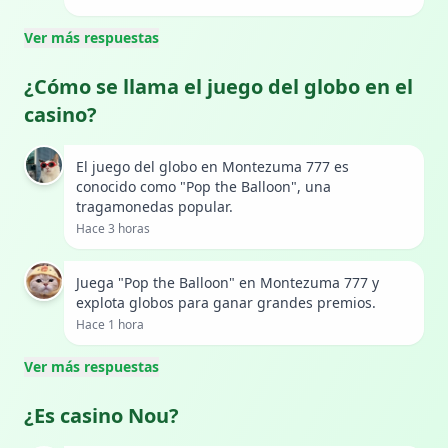
Ver más respuestas
¿Cómo se llama el juego del globo en el
casino?
El juego del globo en Montezuma 777 es
conocido como "Pop the Balloon", una
tragamonedas popular.
Hace 3 horas
Juega "Pop the Balloon" en Montezuma 777 y
explota globos para ganar grandes premios.
Hace 1 hora
Ver más respuestas
¿Es casino Nou?