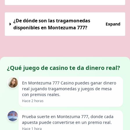
¿De dónde son las tragamonedas
Expand
disponibles en Montezuma 777?
¿Qué juego de casino te da dinero real?
En Montezuma 777 Casino puedes ganar dinero
real jugando tragamonedas y juegos de mesa
con premios reales.
Hace 2 horas
Prueba suerte en Montezuma 777, donde cada
apuesta puede convertirse en un premio real.
Hace 1 hora