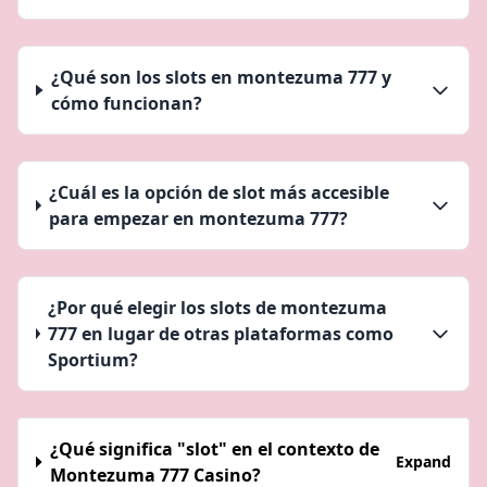
¿Qué son los slots en montezuma 777 y
cómo funcionan?
¿Cuál es la opción de slot más accesible
para empezar en montezuma 777?
¿Por qué elegir los slots de montezuma
777 en lugar de otras plataformas como
Sportium?
¿Qué significa "slot" en el contexto de
Expand
Montezuma 777 Casino?