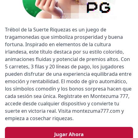
Trébol de la Suerte Riquezas es un juego de
tragamonedas que simboliza prosperidad y buena
fortuna. Inspirado en elementos de la cultura
irlandesa, este título destaca por su estilo colorido,
animaciones fluidas y potencial de premios altos. Con
5 carretes, 3 filas y 20 líneas de pago, los jugadores
pueden disfrutar de una experiencia equilibrada entre
emoción y rentabilidad. El modo de giro automático,
los símbolos comodín y los bonos sorpresa hacen que
cada sesión sea única. Regístrate en Montezuma 777,
accede desde cualquier dispositivo y convierte tu
suerte en victoria real. Visita montezuma777.com y
empieza a cosechar riquezas.
Jugar Ahora