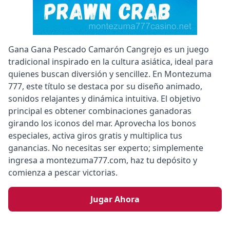
Gana Gana Pescado Camarón Cangrejo es un juego
tradicional inspirado en la cultura asiática, ideal para
quienes buscan diversión y sencillez. En Montezuma
777, este título se destaca por su diseño animado,
sonidos relajantes y dinámica intuitiva. El objetivo
principal es obtener combinaciones ganadoras
girando los iconos del mar. Aprovecha los bonos
especiales, activa giros gratis y multiplica tus
ganancias. No necesitas ser experto; simplemente
ingresa a montezuma777.com, haz tu depósito y
comienza a pescar victorias.
Jugar Ahora