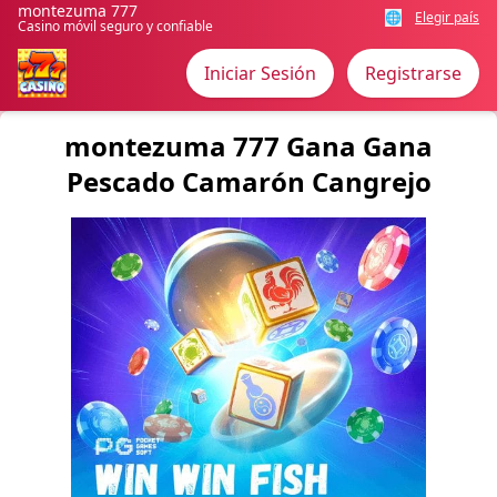
montezuma 777
🌐
Elegir país
Casino móvil seguro y confiable
Iniciar Sesión
Registrarse
montezuma 777 Gana Gana
Pescado Camarón Cangrejo